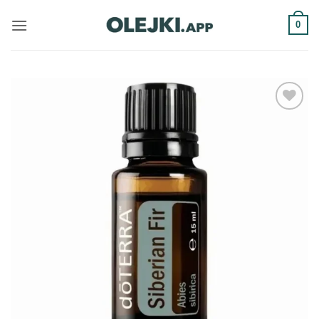
Przewiń
0
do
zawartości