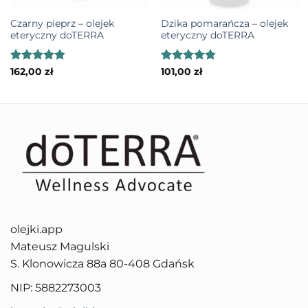
terapeutycznych. Najłatwiej myśleć o nim jako o
skoncentrowanej, zielono-drzewnej nucie do
Czarny pieprz – olejek
Dzika pomarańcza – olejek
eteryczny doTERRA
eteryczny doTERRA
rozcieńczonych kompozycji miejscowych: masażu,
kąpieli i prostych perfum olejowych.
Oceniono
Oceniono
162,00
zł
101,00
zł
4.85
na 5
4.79
na 5
Wybierz
olejek z jodły syberyjskiej
, jeśli lubisz
świeżość igieł, miękki leśny charakter i chcesz dodać
mieszance wrażenie czystego, chłodnego drewna.
Jodła syberyjska olejek nie gra tak sucho jak Drzewo
Cedrowe, nie jest tak wyraźnie zielono-pionowa jak
Cyprys i nie ma tak głębokiej, ciemnej żywicy jak
Czarny Świerk. Jej siła leży w łagodniejszej iglastej
świeżości.
olejki.app
Wybierz Jodłę syberyjską, jeśli:
chcesz miękki,
Mateusz Magulski
świeży profil iglasty do masażu, kąpieli lub
S. Klonowicza 88a 80-408 Gdańsk
perfumowania po rozcieńczeniu.
NIP: 5882273003
Wybierz
Cyprys doTERRA
, jeśli:
szukasz