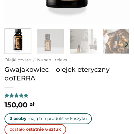
Olejki czyste
/
Na sen i relaks
Gwajakowiec – olejek eteryczny
doTERRA
Oceniony
22
150,00
zł
4.73
na 5
na
podstawie
3 osoby
mają ten produkt w koszyku
ocen
klientów
zostało
ostatnie 6 sztuk