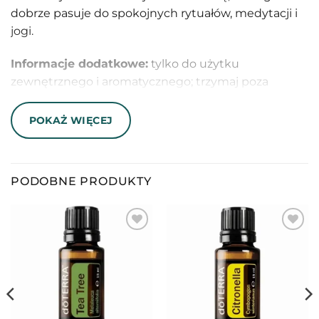
dobrze pasuje do spokojnych rytuałów, medytacji i
jogi.
Informacje dodatkowe:
tylko do użytku
zewnętrznego i aromatycznego; trzymaj poza
zasięgiem dzieci, unikaj kontaktu z oczami i błonami
śluzowymi, skonsultuj użycie z lekarzem w ciąży lub
POKAŻ WIĘCEJ
podczas opieki medycznej.
PODOBNE PRODUKTY
Guaiacwood doTERRA: dla kogo jest ten
olejek?
Guaiacwood doTERRA
, czyli Gwajakowiec doTERRA,
to wybór dla osób, które szukają niszowego,
miękkiego olejku drzewnego. Nie jest tak oczywisty
jak cedr, nie jest tak ciężki jak wetiweria i nie ma tak
rozpoznawalnej intensywności jak paczula. Jego siła