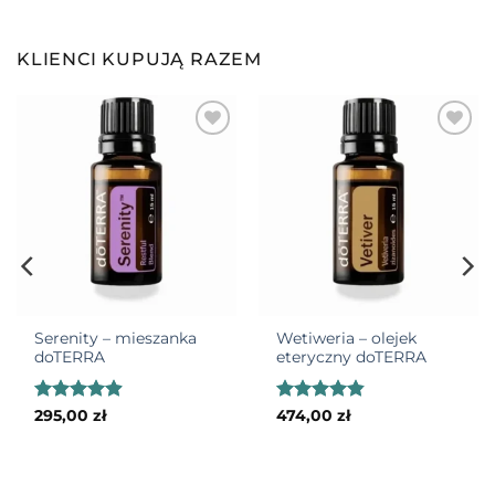
KLIENCI KUPUJĄ RAZEM
Serenity – mieszanka
Wetiweria – olejek
doTERRA
eteryczny doTERRA
Oceniono
Oceniono
295,00
zł
474,00
zł
4.86
na 5
4.8
na 5