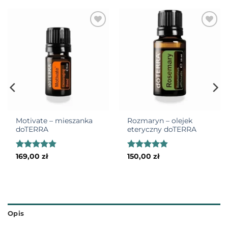
Motivate – mieszanka
Rozmaryn – olejek
doTERRA
eteryczny doTERRA
Oceniono
Oceniono
169,00
zł
150,00
zł
4.8
na 5
4.82
na 5
Opis