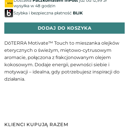
Dostawa
Paczkomatem InPost
już od 12,99 zł
wysyłka w 48 godzin
Szybka i bezpieczna płatność
BLIK
DODAJ DO KOSZYKA
DōTERRA Motivate™ Touch to mieszanka olejków
eterycznych o świeżym, miętowo-cytrusowym
aromacie, połączona z frakcjonowanym olejem
kokosowym. Dodaje energii, pewności siebie i
motywacji – idealna, gdy potrzebujesz inspiracji do
działania.
KLIENCI KUPUJĄ RAZEM