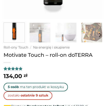
Roll-ony Touch
/
Na energię i skupienie
Motivate Touch – roll-on doTERRA
Oceniony
28
134,00
zł
4.82
na 5
na
podstawie
5 osób
ma ten produkt w koszyku
ocen
klientów
zostało
ostatnie 9 sztuk