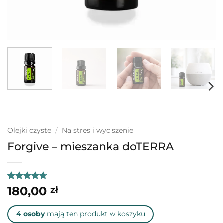
Olejki czyste
/
Na stres i wyciszenie
Forgive – mieszanka doTERRA
Oceniony
24
180,00
zł
4.71
na 5
na
podstawie
4 osoby
mają ten produkt w koszyku
ocen