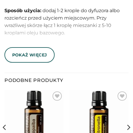
Sposób użycia:
dodaj 1-2 krople do dyfuzora albo
rozcieńcz przed użyciem miejscowym. Przy
wrażliwej skórze łącz 1 kroplę mieszanki z 5-10
kroplami oleju bazowego.
Informacje dodatkowe:
to klasyczny Forgive
doTERRA 5 ml z kroplomierzem, nie Forgive Touch.
POKAŻ WIĘCEJ
Po użyciu miejscowym unikaj słońca i promieni UV
przez co najmniej 12 godzin.
PODOBNE PRODUKTY
Forgive doTERRA 5 ml: skoncentrowana
mieszanka do dyfuzora i własnego
rozcieńczania
Forgive doTERRA
to klasyczna mieszanka olejków
eterycznych w butelce 5 ml z kroplomierzem. To
ważne, bo ten produkt nie jest roll-onem i nie ma