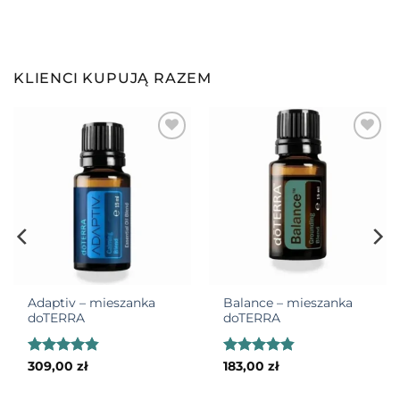
KLIENCI KUPUJĄ RAZEM
Adaptiv – mieszanka
Balance – mieszanka
doTERRA
doTERRA
Oceniono
Oceniono
309,00
zł
183,00
zł
4.81
na 5
4.82
na 5