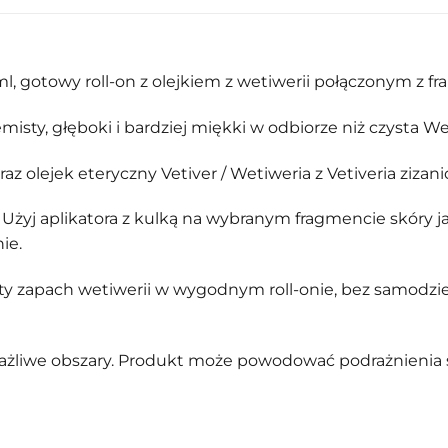
l, gotowy roll-on z olejkiem z wetiwerii połączonym z
misty, głęboki i bardziej miękki w odbiorze niż czysta We
z olejek eteryczny Vetiver / Wetiweria z Vetiveria zizani
Użyj aplikatora z kulką na wybranym fragmencie skóry j
ie.
ty zapach wetiwerii w wygodnym roll-onie, bez samodzie
wrażliwe obszary. Produkt może powodować podrażnienia