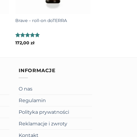
+
 dyfuzora.
Brave – roll-on doTERRA
lejowe albo kompozycje do dyfuzji.
.
Oceniono
172,00
zł
4.83
na 5
INFORMACJE
 jest frakcjonowany olej kokosowy,
 czysty olejek bywa gęstszy i
O nas
 aplikator po wybranym miejscu.
Regulamin
yczny
kupujesz wtedy, gdy chcesz
Polityka prywatności
, mniej kłopotliwą aplikację
Reklamacje i zwroty
Kontakt