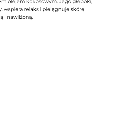
ym olejem kokosowym. Jego głęboki,
, wspiera relaks i pielęgnuje skórę,
ą i nawilżoną.