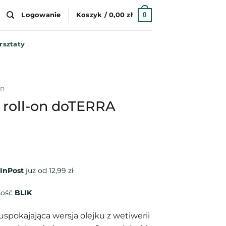
0
Logowanie
Koszyk /
0,00
zł
rsztaty
en
– roll-on doTERRA
InPost
już od 12,99 zł
ność
BLIK
uspokajająca wersja olejku z wetiwerii