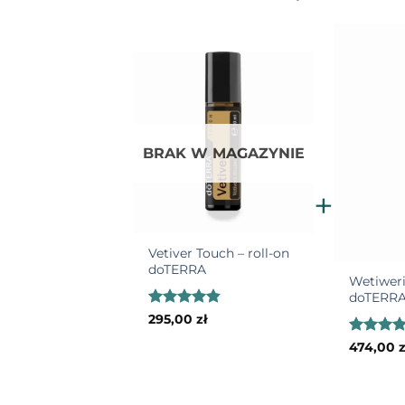
BRAK W MAGAZYNIE
+
+
+
+
Vetiver Touch – roll-on
doTERRA
Wetiweri
Peace Touch – roll-on doTERRA
doTERR
Oceniono
295,00
zł
Oceniono
162,00
zł
4.79
na 5
4.81
na 5
Ocenion
474,00
z
4.8
na 5