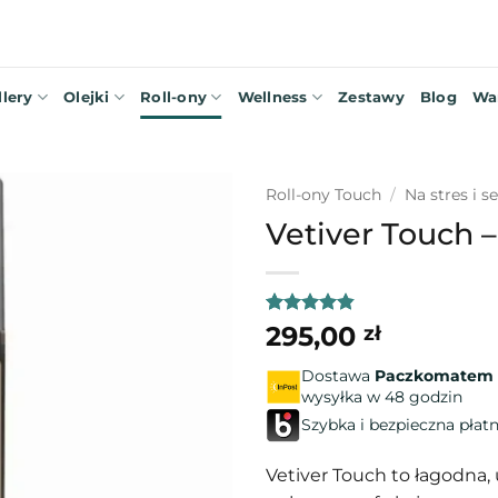
llery
Olejki
Roll-ony
Wellness
Zestawy
Blog
Wa
Roll-ony Touch
/
Na stres i s
Vetiver Touch 
Oceniony
29
295,00
zł
4.79
na 5
na
Dostawa
Paczkomatem 
podstawie
wysyłka w 48 godzin
ocen
klientów
Szybka i bezpieczna płat
Vetiver Touch to łagodna, 