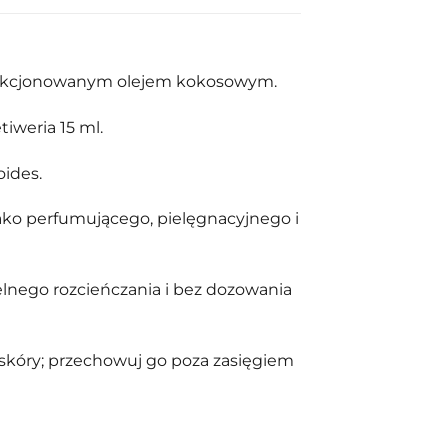
 frakcjonowanym olejem kokosowym.
tiweria 15 ml.
oides.
ako perfumującego, pielęgnacyjnego i
lnego rozcieńczania i bez dozowania
 skóry; przechowuj go poza zasięgiem