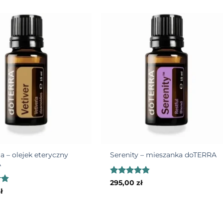
+
a – olejek eteryczny
Serenity – mieszanka doTERRA
A
Oceniono
295,00
zł
4.86
na 5
o
ł